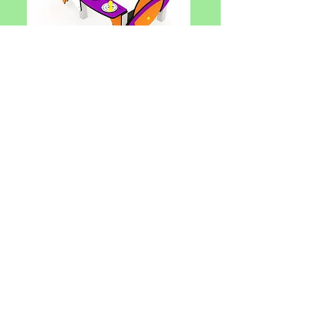
CODICE: PM/COS60C
Dimensioni: 197 x 140 x 132 (h) cm.
Altezza max di caduta: 0 cm.
Struttura portante in alluminio. Pannelli in
polietilene ad alta densità HDPE. Piani in
multistrato fenolico.
ROCKET 1