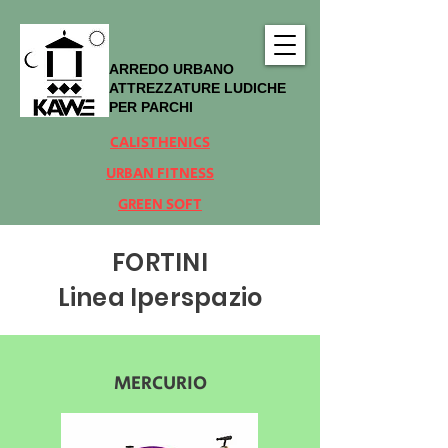
ARREDO URBANO
ATTREZZATURE LUDICHE
PER PARCHI
CALISTHENICS
URBAN FITNESS
GREEN SOFT
FORTINI
Linea Iperspazio
MERCURIO