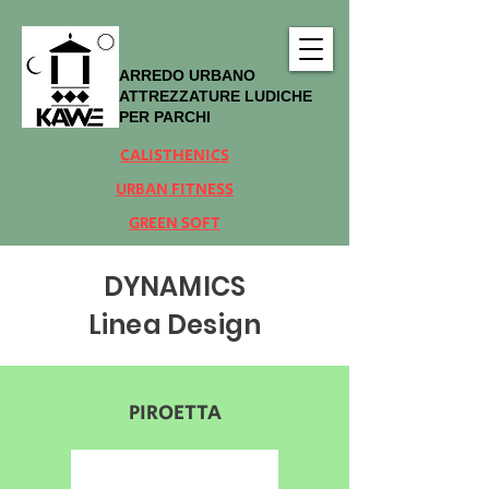
ARREDO URBANO
ATTREZZATURE LUDICHE
PER PARCHI
CALISTHENICS
URBAN FITNESS
GREEN SOFT
DYNAMICS
Linea Design
PIROETTA