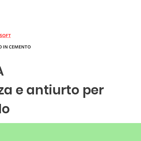
 SOFT
O IN CEMENTO
A
za e antiurto per
do