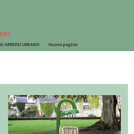
 SOFT
 di ARREDO URBANO
Nuova pagina