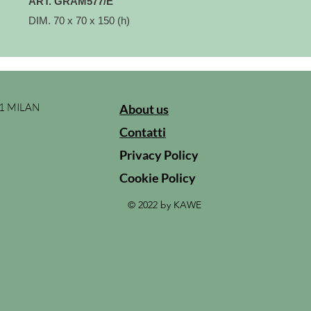
ART. GRAM577/E
DIM. 70 x 70 x 150 (h)
31 MILAN
About us
Contatti
Privacy Policy
Cookie Policy
© 2022 by KAWE