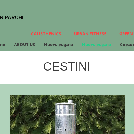
R PARCHI
CALISTHENICS
URBAN FITNESS
GREEN
ene
ABOUT US
Nuova pagina
Nuova pagina
Copia
CESTINI