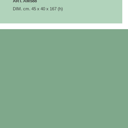
ART. AM588
DIM. cm. 45
x 40 x 167 (h)