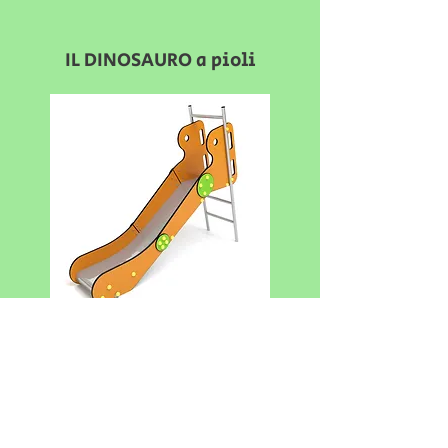
IL DINOSAURO a pioli
CODICE: PM/JOC10E
Dimensioni: 236 x 68 x 179 (h) cm.
Struttura in acciao inox. Pannelli laterali