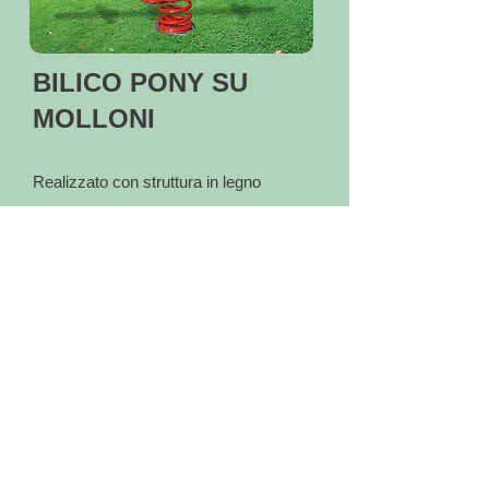
BILICO PONY SU
MOLLONI
Realizzato con struttura in legno
lamellare di pino impregnato a
pressione montata su sostegno in
profilato metallico. Completo di sagome
in polietilene e pneumatici antiurto. Parti
metalliche zincate e/o verniciate a
polveri. Ferramenta di assemblaggio
protetta con copri tappi di sicurezza in
plastica.
ART. GRGA336